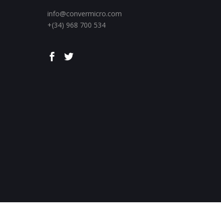
info@convermicro.com
+(34) 968 700 534