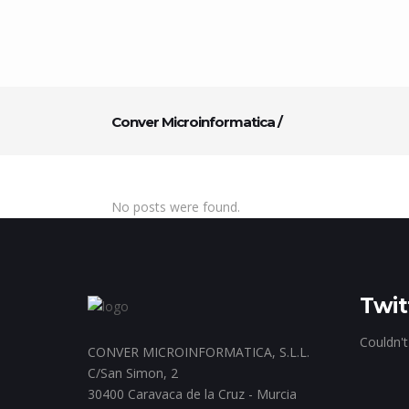
Conver Microinformatica
/
No posts were found.
Twit
Couldn't
CONVER MICROINFORMATICA, S.L.L.
C/San Simon, 2
30400 Caravaca de la Cruz - Murcia