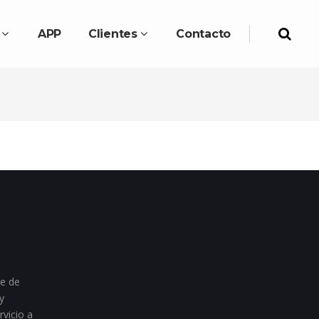
APP
Clientes
Contacto
te de
y
rvicio a