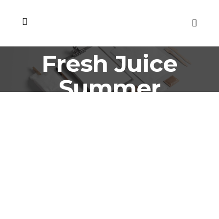
Fresh Juice
Summer
Campaign