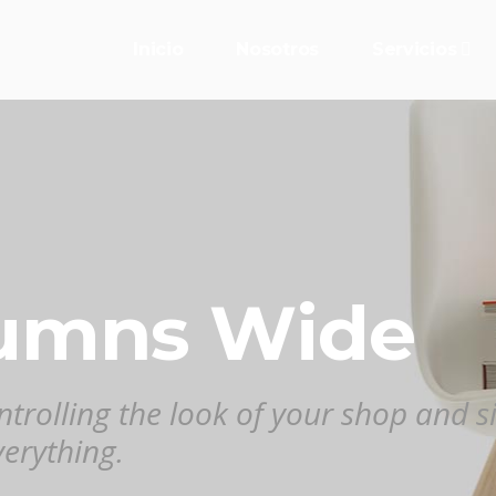
Inicio
Nosotros
Servicios
lumns Wide
ontrolling the look of your shop and 
erything.