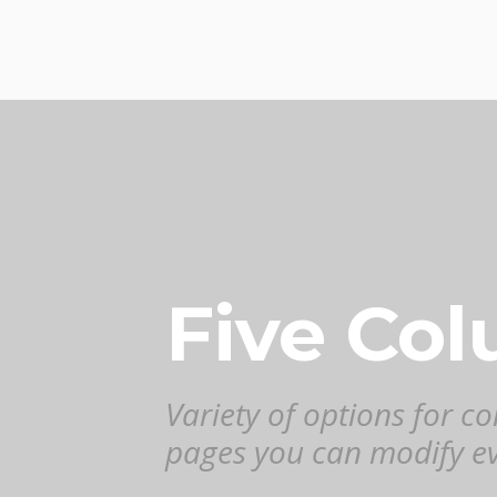
Five Co
Variety of options for c
pages you can modify ev