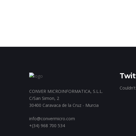
Twit
Couldn't
CONVER MICROINFORMATICA, S.L.L.
C/San Simon, 2
30400 Caravaca de la Cruz - Murcia
info@convermicro.com
+(34) 968 700 534