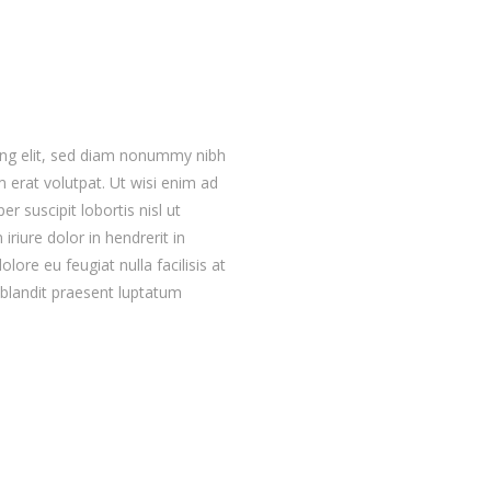
ing elit, sed diam nonummy nibh
 erat volutpat. Ut wisi enim ad
r suscipit lobortis nisl ut
iure dolor in hendrerit in
lore eu feugiat nulla facilisis at
 blandit praesent luptatum