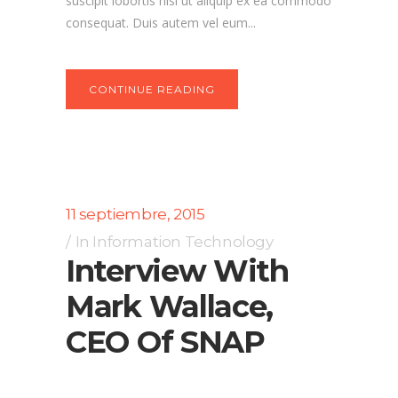
suscipit lobortis nisl ut aliquip ex ea commodo
consequat. Duis autem vel eum...
CONTINUE READING
11 septiembre, 2015
In
Information Technology
Interview With
Mark Wallace,
CEO Of SNAP