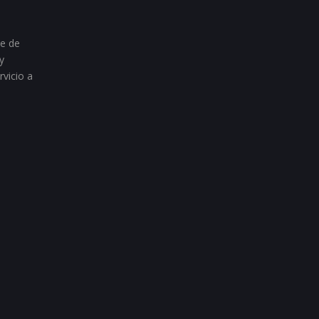
te de
y
rvicio a