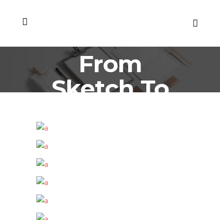
From
Sketch To
Full Brand