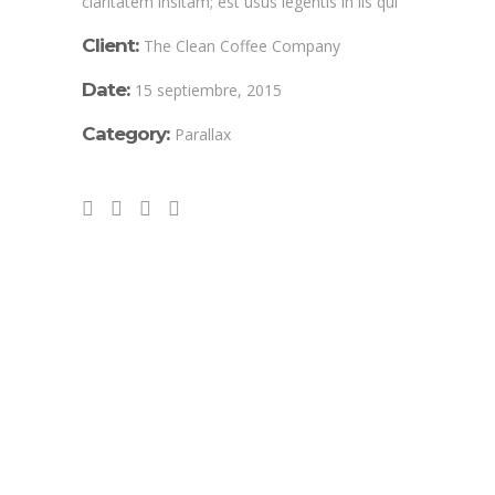
claritatem insitam; est usus legentis in iis qui
Client:
The Clean Coffee Company
Date:
15 septiembre, 2015
Category:
Parallax