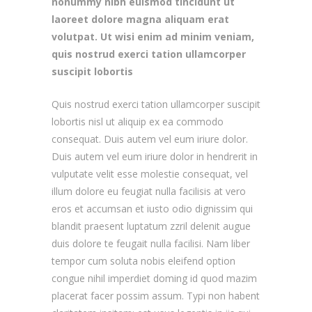
nonummy nibh euismod tincidunt ut
laoreet dolore magna aliquam erat
volutpat. Ut wisi enim ad minim veniam,
quis nostrud exerci tation ullamcorper
suscipit lobortis
Quis nostrud exerci tation ullamcorper suscipit
lobortis nisl ut aliquip ex ea commodo
consequat. Duis autem vel eum iriure dolor.
Duis autem vel eum iriure dolor in hendrerit in
vulputate velit esse molestie consequat, vel
illum dolore eu feugiat nulla facilisis at vero
eros et accumsan et iusto odio dignissim qui
blandit praesent luptatum zzril delenit augue
duis dolore te feugait nulla facilisi. Nam liber
tempor cum soluta nobis eleifend option
congue nihil imperdiet doming id quod mazim
placerat facer possim assum. Typi non habent