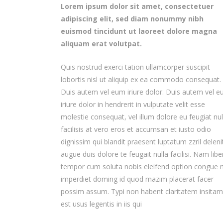
Lorem ipsum dolor sit amet, consectetuer
adipiscing elit, sed diam nonummy nibh
euismod tincidunt ut laoreet dolore magna
aliquam erat volutpat.
Quis nostrud exerci tation ullamcorper suscipit
lobortis nisl ut aliquip ex ea commodo consequat.
Duis autem vel eum iriure dolor. Duis autem vel 
iriure dolor in hendrerit in vulputate velit esse
molestie consequat, vel illum dolore eu feugiat nul
facilisis at vero eros et accumsan et iusto odio
dignissim qui blandit praesent luptatum zzril deleni
augue duis dolore te feugait nulla facilisi. Nam libe
tempor cum soluta nobis eleifend option congue ni
imperdiet doming id quod mazim placerat facer
possim assum. Typi non habent claritatem insitam
est usus legentis in iis qui