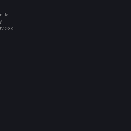
te de
y
rvicio a