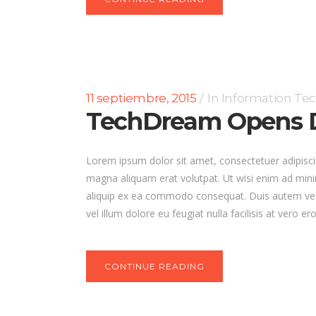
11 septiembre, 2015
In
Information Te
TechDream Opens D
Lorem ipsum dolor sit amet, consectetuer adipisci
magna aliquam erat volutpat. Ut wisi enim ad minim
aliquip ex ea commodo consequat. Duis autem vel e
vel illum dolore eu feugiat nulla facilisis at vero 
CONTINUE READING