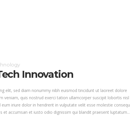
chnology
ech Innovation
ng elit, sed diam nonummy nibh euismod tincidunt ut laoreet dolore
 veniam, quis nostrud exerci tation ullamcorper suscipit lobortis nisl
um iriure dolor in hendrerit in vulputate velit esse molestie consequ
eros et accumsan et iusto odio dignissim qui blandit praesent luptatum...