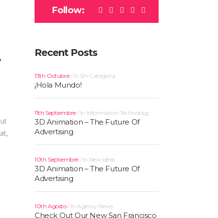
Follow:
Recent Posts
r
13th Octubre
In
Sin Categoría
¡Hola Mundo!
11th Septiembre
In
Information Technology
 ut
3D Animation – The Future Of
Advertising
at,
10th Septiembre
In
New Ideas
3D Animation – The Future Of
Advertising
10th Agosto
In
Agency News
Check Out Our New San Francisco