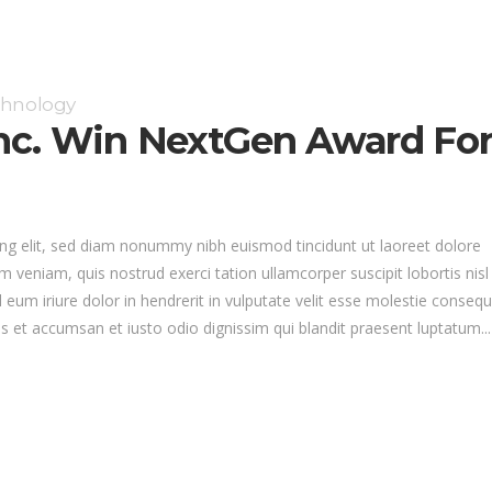
chnology
nc. Win NextGen Award Fo
ng elit, sed diam nonummy nibh euismod tincidunt ut laoreet dolore
 veniam, quis nostrud exerci tation ullamcorper suscipit lobortis nisl
um iriure dolor in hendrerit in vulputate velit esse molestie consequ
eros et accumsan et iusto odio dignissim qui blandit praesent luptatum...