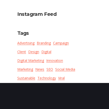
Instagram Feed
Tags
Advertising
Branding
Campaign
Client
Design
Digital
Digital Marketing
Innovation
Marketing
News
SEO
Social Media
Sustainable
Technology
Viral