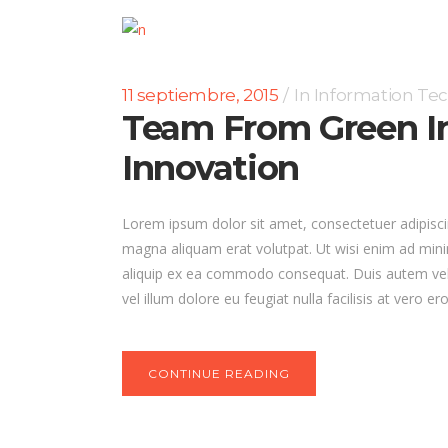
11 septiembre, 2015
In
Information Te
Team From Green I
Innovation
Lorem ipsum dolor sit amet, consectetuer adipisci
magna aliquam erat volutpat. Ut wisi enim ad minim
aliquip ex ea commodo consequat. Duis autem vel e
vel illum dolore eu feugiat nulla facilisis at vero 
CONTINUE READING