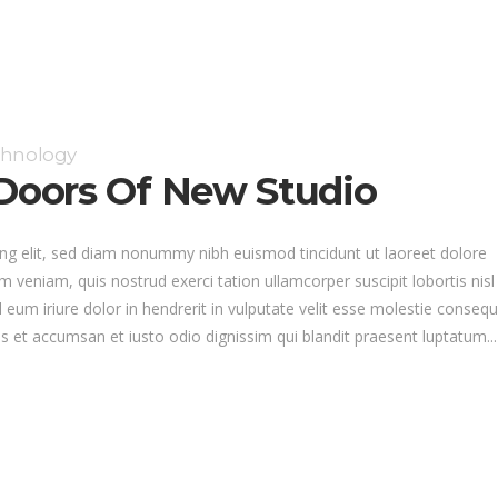
chnology
oors Of New Studio
ng elit, sed diam nonummy nibh euismod tincidunt ut laoreet dolore
 veniam, quis nostrud exerci tation ullamcorper suscipit lobortis nisl
um iriure dolor in hendrerit in vulputate velit esse molestie consequ
eros et accumsan et iusto odio dignissim qui blandit praesent luptatum...