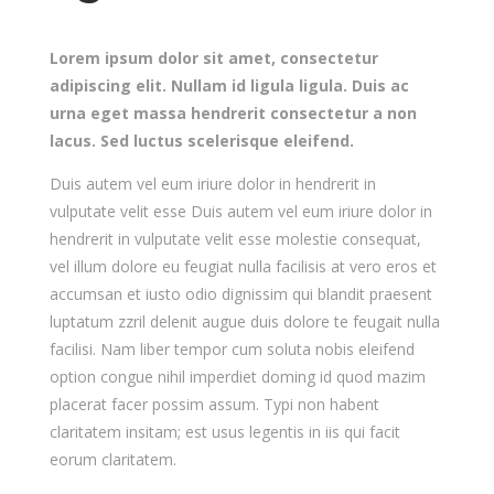
Lorem ipsum dolor sit amet, consectetur
adipiscing elit. Nullam id ligula ligula. Duis ac
urna eget massa hendrerit consectetur a non
lacus. Sed luctus scelerisque eleifend.
Duis autem vel eum iriure dolor in hendrerit in
vulputate velit esse Duis autem vel eum iriure dolor in
hendrerit in vulputate velit esse molestie consequat,
vel illum dolore eu feugiat nulla facilisis at vero eros et
accumsan et iusto odio dignissim qui blandit praesent
luptatum zzril delenit augue duis dolore te feugait nulla
facilisi. Nam liber tempor cum soluta nobis eleifend
option congue nihil imperdiet doming id quod mazim
placerat facer possim assum. Typi non habent
claritatem insitam; est usus legentis in iis qui facit
eorum claritatem.