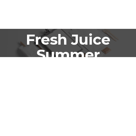
Fresh Juice
Summer
Campaign